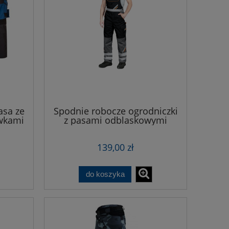
asa ze
Spodnie robocze ogrodniczki
wkami
z pasami odblaskowymi
PROM-CZARNE
139,00 zł
do koszyka