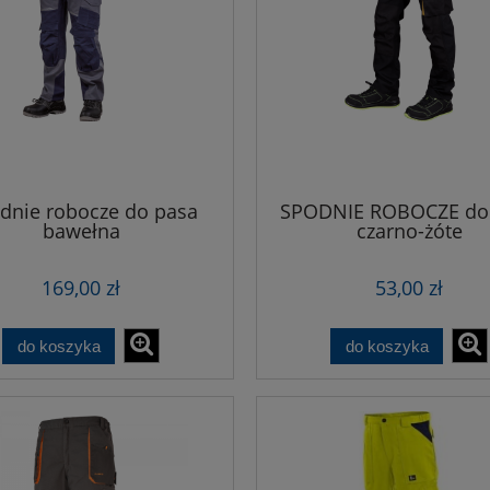
dnie robocze do pasa
SPODNIE ROBOCZE do
bawełna
czarno-żóte
169,00 zł
53,00 zł
do koszyka
do koszyka