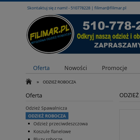
Skontaktuj się z nami! -
510778228
|
filimar@filimar.pl
Oferta
Nowości
Promocje
»
ODZIEŻ ROBOCZA
ODZIEŻ
Oferta
Odzież Spawalnicza
ODZIEŻ ROBOCZA
Odzież przeciwdeszczowa
Koszule flanelowe
Bluzy robocze