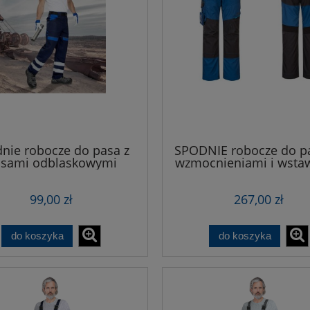
nie robocze do pasa z
SPODNIE robocze do p
sami odblaskowymi
wzmocnieniami i wsta
stretch mocne
99,00 zł
267,00 zł
do koszyka
do koszyka