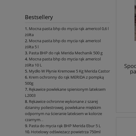
Bestsellery
Mocna pasta bhp do mycia rąk americol 0,6 l
żółta
Mocna pasta bhp do mycia rąk americol
żółta 5 l
Pasta BHP do rąk Merida Mechanik 500 g
Mocna pasta bhp do mycia rąk americol
żółta 10 L
Spod
pa
Mydło W Płynie Kremowe 5 Kg Merida Castor
Krem ochronny do rąk MERIDA z pompką
500g
Rękawice powlekane spienionym lateksem
L2003
Rękawice ochronne wykonane z szarej
dzianiny poliestrowej, powlekane miękkim
odpornym na ścieranie lateksem w kolorze
czarnym. .
Pasta do mycia rąk BHP Merida Ebur 5 L
Hotelowy odświeżacz powietrza 750ml