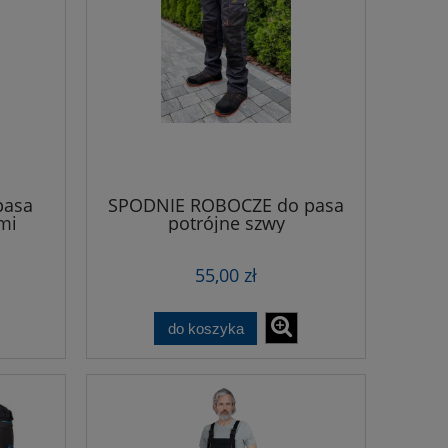
pasa
SPODNIE ROBOCZE do pasa
mi
potrójne szwy
wich
55,00 zł
do koszyka