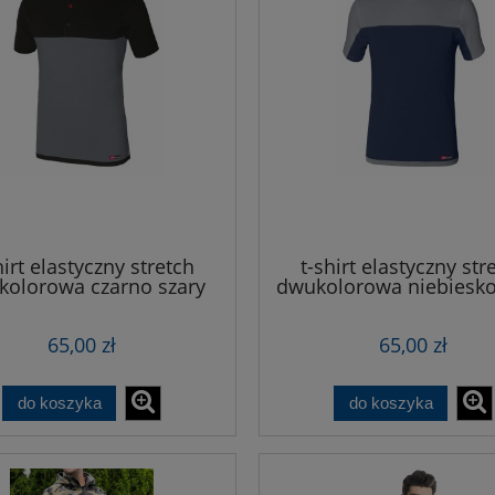
hirt elastyczny stretch
t-shirt elastyczny str
olorowa czarno szary
dwukolorowa niebiesko
65,00 zł
65,00 zł
do koszyka
do koszyka