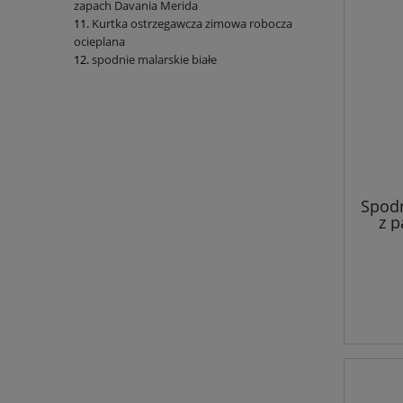
zapach Davania Merida
Kurtka ostrzegawcza zimowa robocza
ocieplana
spodnie malarskie białe
Spodn
z 