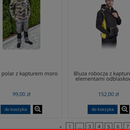
 polar z kapturem moro
Bluza robocza z kaptur
elementami odblask
99,00 zł
152,00 zł
do koszyka
do koszyka
«
1
...
3
4
5
6
7