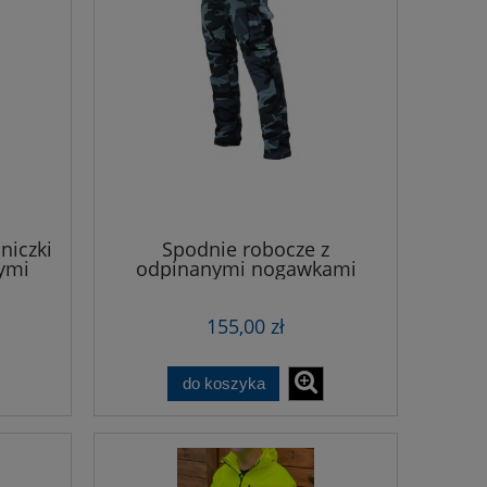
niczki
Spodnie robocze z
ymi
odpinanymi nogawkami
MORO
155,00 zł
do koszyka