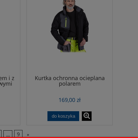
em i z
Kurtka ochronna ocieplana
owymi
polarem
169,00 zł
do koszyka
...
9
»