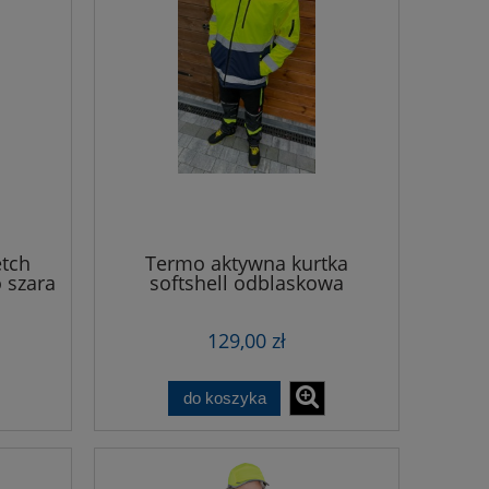
etch
Termo aktywna kurtka
 szara
softshell odblaskowa
ocieplana żółta
129,00 zł
do koszyka