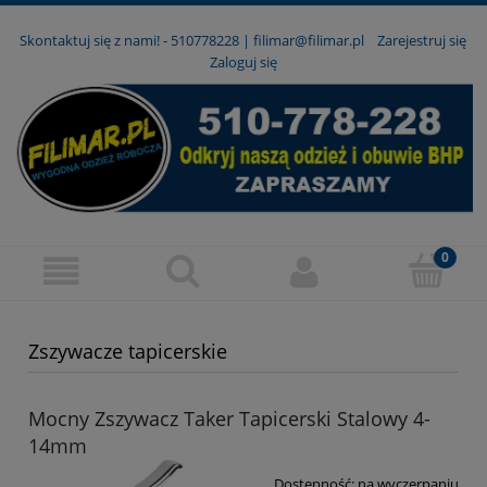
Skontaktuj się z nami! -
510778228
|
filimar@filimar.pl
Zarejestruj się
Zaloguj się
Zszywacze tapicerskie
Mocny Zszywacz Taker Tapicerski Stalowy 4-
14mm
Dostępność:
na wyczerpaniu