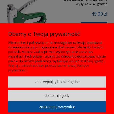
Wysyłka w:
48 godzin
49,00 zł
do koszyka
Dbamy o Twoją prywatność
Pliki cookies i pokrewne im technologie umożliwiają poprawne
działanie strony i pomagają nam dostosować ofertę do Twoich
Pomoc
potrzeb. Możesz zaakceptować wykorzystanie przez nas
wszystkich tych plików i przejść do sklepu lub dostosować użycie
plików do swoich preferencji, wybierając opcję "Dostosuj zgody".
Moje konto
Więcej o plikach cookies przeczytasz w naszej Polityce
prywatności.
Płatności i dostawa
zaakceptuj tylko niezbędne
Informacje
dostosuj zgody
O nas
zaakceptuj wszystkie