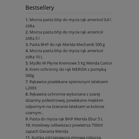
Bestsellery
Mocna pasta bhp do mycia rąk americol 0,6 l
żółta
Mocna pasta bhp do mycia rąk americol
żółta 5 l
Pasta BHP do rąk Merida Mechanik 500 g
Mocna pasta bhp do mycia rąk americol
żółta 10 L
Mydło W Płynie Kremowe 5 Kg Merida Castor
Krem ochronny do rąk MERIDA z pompką
500g
Rękawice powlekane spienionym lateksem
L2003
Rękawice ochronne wykonane z szarej
dzianiny poliestrowej, powlekane miękkim
odpornym na ścieranie lateksem w kolorze
czarnym. .
Pasta do mycia rąk BHP Merida Ebur 5 L
Hotelowy odświeżacz powietrza 750ml
zapach Davania Merida
Kurtka ostrzegawcza zimowa robocza