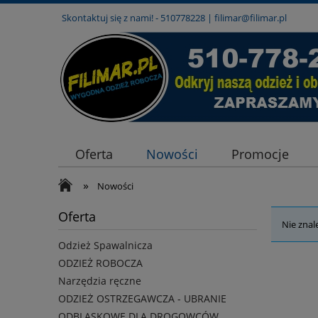
Skontaktuj się z nami! -
510778228
|
filimar@filimar.pl
Oferta
Nowości
Promocje
»
Nowości
Oferta
Nie znal
Odzież Spawalnicza
ODZIEŻ ROBOCZA
Narzędzia ręczne
ODZIEŻ OSTRZEGAWCZA - UBRANIE
ODBLASKOWE DLA DROGOWCÓW,