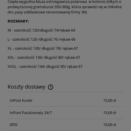
Ciepła wygodna bluza ostrzegawcza polarowa w kolorze żółtym o
podwyższonej gramaturze 350-360g, która sprawdzi się w chłodne
dni, pasy odblaskowe renomowanej firmy 3M.
ROZMIARY:
M - szerokość 120/długość 74/rękaw 64
L - szerokość 126 /długość 76 /rękaw 66
XL - szerokość 130/ długość 78/ rękaw 67
XXL - szerokość 136/ długość 80/ rękaw 67
XXXL - szerokość 144/ długość 85/ rękaw 67
Koszty dostawy
Cena nie zawiera ewentualnych kosztów płatności
InPost Kurier
15,00 zł
InPost Paczkomaty 24/7
15,00 zł
DPD
19,00 zł