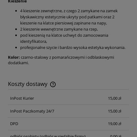
Kieszenie
4 kieszenie zewnętrzne, z czego 2 zamykane na zamek
błyskawiczny estetycznie ukryty pod patkami oraz 2
kieszenie na klatce piersiowej zapinane na napy,
2 kieszenie wewnętrzne zamykane na rzep,
pod kieszenią na klatce uchwyt do zamocowania
identyfikatora,
profesjonalne szycie i bardzo wysoka estetyka wykonania.
Kolor:
czarno-stalowy z pomarańczowymi i odblaskowymi
dodatkami.
Koszty dostawy
Cena nie zawiera ewentualnych kosztów płatności
InPost Kurier
15,00 zł
InPost Paczkomaty 24/7
15,00 zł
DPD
19,00 zł
odbiór osobisty
(odbiór w siedzibie firmy)
0,00 zł