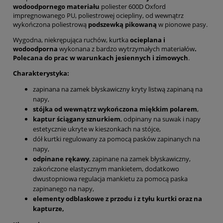
wodoodpornego materiału
poliester 600D Oxford
impregnowanego PU, poliestrowej ociepliny, od wewnątrz
wykończona poliestrową
podszewką pikowaną
w pionowe pasy.
Wygodna, niekrępująca ruchów, kurtka
ocieplana i
wodoodporna
wykonana z bardzo wytrzymałych materiałów
.
Polecana do prac w warunkach jesiennych i zimowych
.
Charakterystyka:
zapinana na zamek błyskawiczny kryty listwą zapinaną na
napy,
stójka od wewnątrz wykończona miękkim polarem
,
kaptur ściągany sznurkiem
, odpinany na suwak i napy
estetycznie ukryte w kieszonkach na stójce,
dół kurtki regulowany za pomocą pasków zapinanych na
napy,
odpinane rękawy
, zapinane na zamek błyskawiczny,
zakończone elastycznym mankietem, dodatkowo
dwustopniowa regulacja mankietu za pomocą paska
zapinanego na napy,
elementy odblaskowe z przodu i z tyłu kurtki oraz na
kapturze,