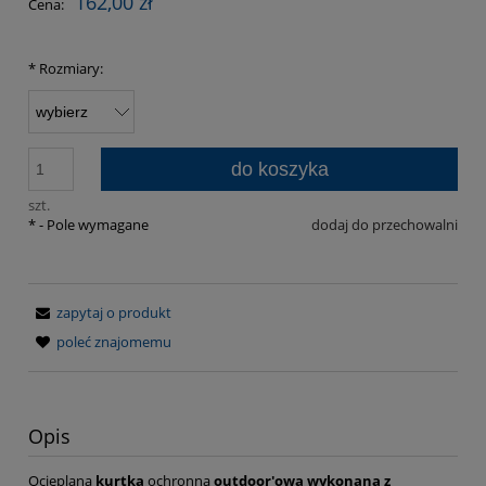
162,00 zł
Cena:
*
Rozmiary:
do koszyka
szt.
*
- Pole wymagane
dodaj do przechowalni
zapytaj o produkt
poleć znajomemu
Opis
Ocieplana
kurtka
ochronna
outdoor'owa
wykonana z