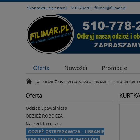
Skontaktuj się z nami! -
510778228
|
filimar@filimar.pl
Oferta
Nowości
Promocje
»
ODZIEŻ OSTRZEGAWCZA - UBRANIE ODBLASKOWE 
Oferta
KURTKA
Odzież Spawalnicza
ODZIEŻ ROBOCZA
Narzędzia ręczne
ODZIEŻ OSTRZEGAWCZA - UBRANIE
ODBLASKOWE DLA DROGOWCÓW,