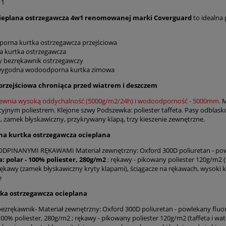
 1
ieplana ostrzegawcza 4w1 renomowanej marki Coverguard
to idealna 
orna kurtka ostrzegawcza przejściowa
na kurtka ostrzegawcza
 bezrękawnik ostrzegawczy
i wygodna wodoodporna kurtka zimowa
 przejściowa chroniąca przed wiatrem i deszczem
pewnia wysoką oddychalność (5000g/m2/24h) i wodoodporność - 5000mm.
M
cyjnym poliestrem. Klejone szwy Podszewka: poliester taffeta. Pasy odblas
, zamek błyskawiczny, przykrywany klapą, trzy kieszenie zewnętrzne.
ana kurtka ostrzegawcza ocieplana
DPINANYMI RĘKAWAMI Materiał zewnętrzny: Oxford 300D poliuretan - powl
 polar - 100% poliester, 280g/m2
; rękawy - pikowany poliester 120g/m2 (t
ękawy (zamek błyskawiczny kryty klapami), ściągacze na rękawach, wysoki k
e
lka ostrzegawcza ocieplana
zrękawnik- Materiał zewnętrzny: Oxford 300D poliuretan - powlekany fluo
100% poliester, 280g/m2 ; rękawy - pikowany poliester 120g/m2 (taffeta i wa