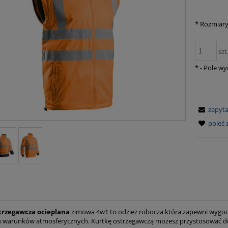
*
Rozmiary
szt
*
- Pole w
zapyta
poleć
trzegawcza ocieplana
zimowa 4w1 to odzież robocza która zapewni wygodę 
 warunków atmosferycznych. Kurtkę ostrzegawczą możesz przystosować do k