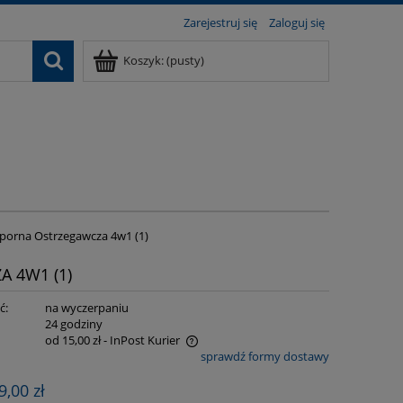
Zarejestruj się
Zaloguj się
Koszyk:
(pusty)
orna Ostrzegawcza 4w1 (1)
 4W1 (1)
ć:
na wyczerpaniu
:
24 godziny
od 15,00 zł
- InPost Kurier
sprawdź formy dostawy
e zawiera ewentualnych kosztów
9,00 zł
i