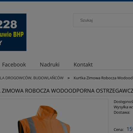
Facebook
Nadruki
Kontakt
»
DLA DROGOWCÓW, BUDOWLAŃCÓW
Kurtka Zimowa Robocza Wodoodp
 ZIMOWA ROBOCZA WODOODPORNA OSTRZEGAWCZA
Dostępnoś
Wysyłka w
Dostawa:
Cena ni
15
Cena:
płatnośc