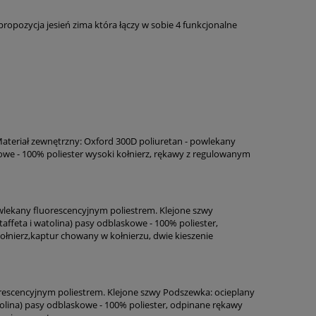
propozycja jesień zima która łączy w sobie 4 funkcjonalne
ateriał zewnętrzny: Oxford 300D poliuretan - powlekany
kowe - 100% poliester wysoki kołnierz, rękawy z regulowanym
ekany fluorescencyjnym poliestrem. Klejone szwy
affeta i watolina) pasy odblaskowe - 100% poliester,
ołnierz,kaptur chowany w kołnierzu, dwie kieszenie
rescencyjnym poliestrem. Klejone szwy Podszewka: ocieplany
tolina) pasy odblaskowe - 100% poliester, odpinane rękawy