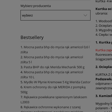
kurtka 4 w
Wybierz producenta
Kurtka oc
ubrania:
1. Wodoodp
2. Ociepla
3. Wygodny
4. Ciepła 
Bestsellery
1. Kurtka
Mocna pasta bhp do mycia rąk americol 0,6 l
Kurtka za
żółta
fluorescen
Mocna pasta bhp do mycia rąk americol
ściągaczem
żółta 5 l
2. Ociepl
Pasta BHP do rąk Merida Mechanik 500 g
Mocna pasta bhp do mycia rąk americol
KURTKA Z O
żółta 10 L
Podszewka:
Mydło W Płynie Kremowe 5 Kg Merida Castor
odpinane r
Krem ochronny do rąk MERIDA z pompką
zewnętrzn
500g
3. Kamize
Rękawice powlekane spienionym lateksem
L2003
Wygodny be
Rękawice ochronne wykonane z szarej
polarem - 
dzianiny poliestrowej, powlekane miękkim