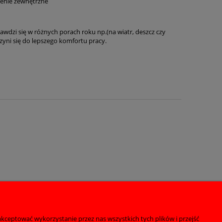
szenie zewnętrzne
wdzi się w różnych porach roku np.(na wiatr, deszcz czy
yni się do lepszego komfortu pracy.
kceptować wykorzystanie przez nas wszystkich tych plików i przejść
O nas