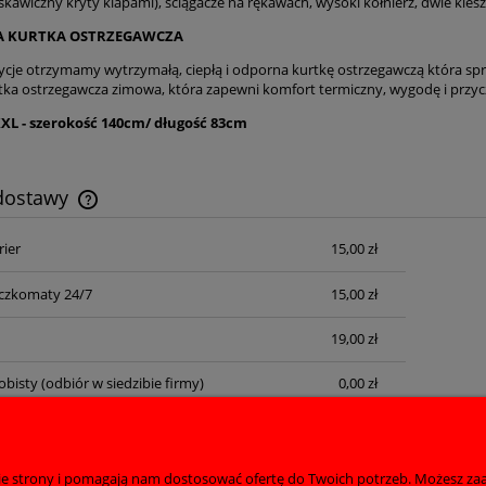
skawiczny kryty klapami), ściągacze na rękawach, wysoki kołnierz, dwie kie
A KURTKA OSTRZEGAWCZA
ycje otrzymamy wytrzymałą, ciepłą i odporna kurtkę ostrzegawczą która spra
tka ostrzegawcza zimowa, która zapewni komfort termiczny, wygodę i przycz
XXL - szerokość 140cm/ długość 83cm
 dostawy
rier
15,00 zł
Cena nie zawiera ewentualnych kosztów
płatności
czkomaty 24/7
15,00 zł
19,00 zł
obisty
(odbiór w siedzibie firmy)
0,00 zł
nie strony i pomagają nam dostosować ofertę do Twoich potrzeb. Możesz zaa
Płatności i dostawa
Informacje