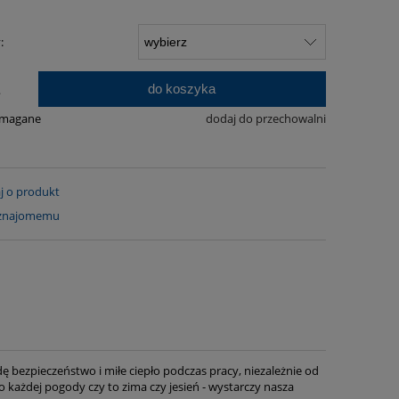
:
do koszyka
.
ymagane
dodaj do przechowalni
j o produkt
 znajomemu
bezpieczeństwo i miłe ciepło podczas pracy, niezależnie od
ażdej pogody czy to zima czy jesień - wystarczy nasza