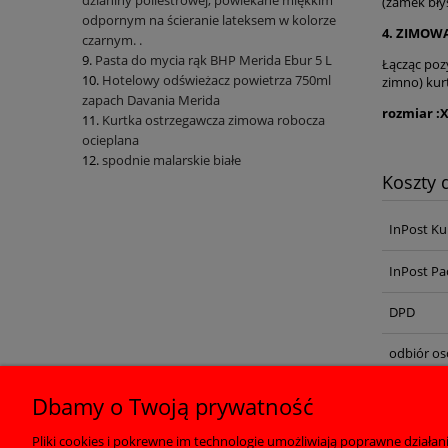
(zamek bły
odpornym na ścieranie lateksem w kolorze
4. ZIMOW
czarnym. .
Pasta do mycia rąk BHP Merida Ebur 5 L
Łącząc poz
Hotelowy odświeżacz powietrza 750ml
zimno) kur
zapach Davania Merida
rozmiar :
Kurtka ostrzegawcza zimowa robocza
ocieplana
spodnie malarskie białe
Koszty
InPost Ku
InPost Pa
DPD
odbiór os
Dbamy o Twoją prywatność
Pliki cookies i pokrewne im technologie umożliwiają poprawne działa
Pomoc
Moje konto