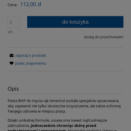
112,00 zł
Cena:
do koszyka
szt.
dodaj do przechowalni
zapytaj o produkt
poleć znajomemu
Opis
Pasta BHP do mycia rąk Americol została specjalnie opracowana,
aby zapewnić nie tylko skuteczne oczyszczenie, ale także ochronę
Twojego zdrowia w miejscu pracy.
Dzięki unikalnej formule, usuwa ona nawet najtrudniejsze
zabrudzenia,
jednocześnie chroniąc skórę przed
podrażnieniami i wysuszeniem
. Niezwykle wydajna i łatwa w