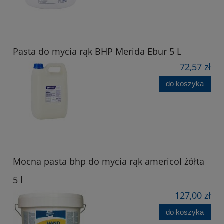
Pasta do mycia rąk BHP Merida Ebur 5 L
72,57 zł
do koszyka
Mocna pasta bhp do mycia rąk americol żółta
5 l
127,00 zł
do koszyka