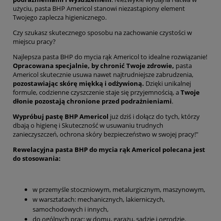
użyciu, pasta BHP Americol stanowi niezastąpiony element
Twojego zaplecza higienicznego.
Czy szukasz skutecznego sposobu na zachowanie czystości w
miejscu pracy?
Najlepsza pasta BHP do mycia rąk Americol to idealne rozwiązanie!
Opracowana specjalnie, by chronić Twoje zdrowie,
pasta
Americol skutecznie usuwa nawet najtrudniejsze zabrudzenia,
pozostawiając skórę miękką i odżywioną.
Dzięki unikalnej
formule, codzienne czyszczenie staje się przyjemnością, a
Twoje
dłonie pozostają chronione przed podrażnieniami
.
Wypróbuj pastę BHP Americol
już dziś i dołącz do tych, którzy
dbają o higienę i Skuteczność w usuwaniu trudnych
zanieczyszczeń, ochrona skóry bezpieczeństwo w swojej pracy!"
Rewelacyjna pasta BHP do mycia rąk Americol polecana jest
do stosowania:
w przemyśle stoczniowym, metalurgicznym, maszynowym,
w warsztatach: mechanicznych, lakierniczych,
samochodowych i innych,
do ogólnych prac: w domu, garażu, sadzie i ogrodzie.