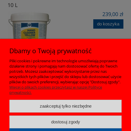
10 L
239,00 zł
do koszyka
Dbamy o Twoją prywatność
Pliki cookies i pokrewne im technologie umożliwiają poprawne
działanie strony i pomagają nam dostosować ofertę do Twoich
Pomoc
potrzeb. Możesz zaakceptować wykorzystanie przez nas
wszystkich tych plików i przejść do sklepu lub dostosować użycie
plików do swoich preferencji, wybierając opcję "Dostosuj zgody".
Moje konto
Więcej o plikach cookies przeczytasz w naszej Polityce
prywatności.
Płatności i dostawa
zaakceptuj tylko niezbędne
Informacje
dostosuj zgody
O nas