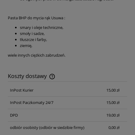
Pasta BHP do mycia rąk Usuwa :
smary i oleje techniczne,
smoły i sadze,
tłuszcze i farby,
ziemię,
wiele innych ciężkich zabrudzeń.
Koszty dostawy
Cena nie zawiera ewentualnych kosztów płatności
InPost Kurier
15,00 zł
InPost Paczkomaty 24/7
15,00 zł
DPD
19,00 zł
odbiór osobisty
(odbiór w siedzibie firmy)
0,00 zł