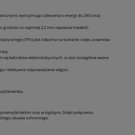
nicznymi, wytrzymując uderzenia o energii do 200 J oraz
 o grubości co najmniej 2,2 mm zapewnia trwałość,
tycznego (TPU) jest odporna na ścieranie i oleje, a warstwa
racy.
się ładunków elektrostatycznych, co jest szczególnie ważne
opy i efektywne odprowadzanie wilgoci.
użytkownika.
rzemyśle lekkim oraz w logistyce. Dzięki połączeniu
wodnego obuwia ochronnego.