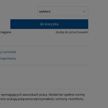
do koszyka
.
ymagane
dodaj do przechowalni
j o produkt
 znajomemu
 wymagających warunkach pracy. Model ten spełnia normę
które szukają połączenia wytrzymałości, ochrony i komfortu