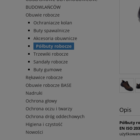
BUDOWLAŃCÓW
Obuwie robocze
Ochraniacze kolan
Buty spawalnicze
Akcesoria obuwnicze
Półbuty robocze
Trzewiki robocze
Sandały robocze
Buty gumowe
Rękawice robocze
Obuwie robocze BASE
Nadruki
Ochrona głowy
Ochrona oczu i twarzy
Opis
Ochrona dróg oddechowych
Półbuty r
Higiena i czystość
EN ISO 203
Nowości
użytkowani