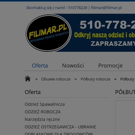
Skontaktuj się z nami! -
510778228
|
filimar@filimar.pl
Oferta
Nowości
Promocje
»
»
»
Obuwie robocze
Półbuty robocze
Półbuty
Oferta
PÓŁBUT
Odzież Spawalnicza
ODZIEŻ ROBOCZA
Narzędzia ręczne
ODZIEŻ OSTRZEGAWCZA - UBRANIE
ODBLASKOWE DLA DROGOWCÓW,