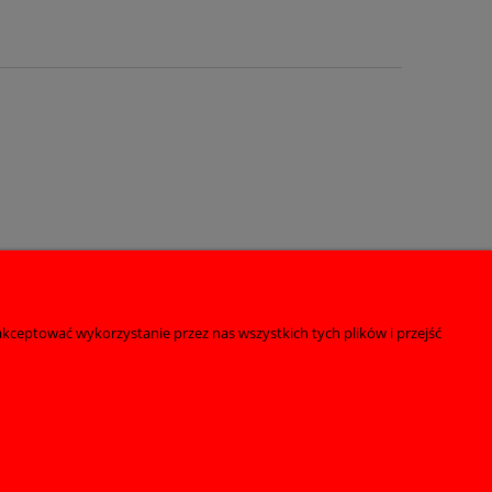
kceptować wykorzystanie przez nas wszystkich tych plików i przejść
O nas
ści
Kontakt
O firmie