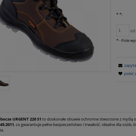
*
*:
szt
*
- Pole w
zapyta
poleć
obocze URGENT 220 S1
to doskonałe obuwie ochronne stworzone z myślą o
45:2011
, co gwarantuje pełne bezpieczeństwo i trwałość. Idealne dla osób, 
a.