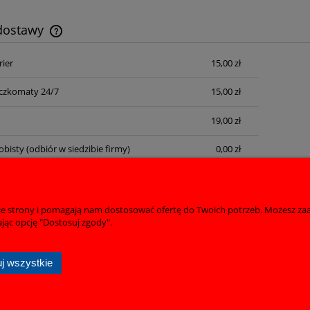
 dostawy
rier
15,00 zł
Cena nie zawiera ewentualnych kosztów
płatności
czkomaty 24/7
15,00 zł
19,00 zł
obisty
(odbiór w siedzibie firmy)
0,00 zł
nie strony i pomagają nam dostosować ofertę do Twoich potrzeb. Możesz zaa
Płatności i dostawa
Informacje
jąc opcję "Dostosuj zgody".
Czas realizacji zamówienia
Polityka prywatno
j wszystkie
FILIMAR | ul. Przytycka 82, 26-601 Wacyn | NIP: 7960073504