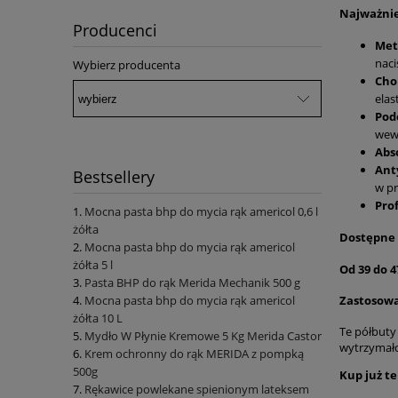
Najważnie
Producenci
Met
naci
Wybierz producenta
Chol
elas
Pod
wewn
Abso
Ant
Bestsellery
w p
Pro
Mocna pasta bhp do mycia rąk americol 0,6 l
żółta
Dostępne 
Mocna pasta bhp do mycia rąk americol
żółta 5 l
Od 39 do 4
Pasta BHP do rąk Merida Mechanik 500 g
Mocna pasta bhp do mycia rąk americol
Zastosowa
żółta 10 L
Te półbuty
Mydło W Płynie Kremowe 5 Kg Merida Castor
wytrzymało
Krem ochronny do rąk MERIDA z pompką
500g
Kup już te
Rękawice powlekane spienionym lateksem