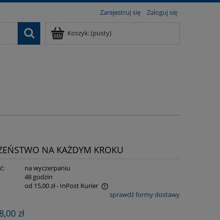
Zarejestruj się
Zaloguj się
Koszyk:
(pusty)
CZEŃSTWO NA KAŻDYM KROKU
ć:
na wyczerpaniu
:
48 godzin
od 15,00 zł
- InPost Kurier
sprawdź formy dostawy
e zawiera ewentualnych kosztów
8,00 zł
i