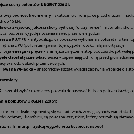
jsze cechy półbutów URGENT 220 S1:
alowy podnosek ochronny
– skutecznie chroni palce przed urazami mecha
sk do 15 kN.
ewka z wysokiej jakości skóry bydlęcej "crazy horse"
– naturalna skóra
tyczność oraz wygodę noszenia nawet przez wiele godzin.
eszwa PU/TPU
– antypoślizgowa podeszwa wykonana z poliuretanu termoplas
ętrzna z PU (poliuretan) gwarantuje wygodę i doskonałą amortyzację.
rpcja energii w pięcie
– zmniejsza zmęczenie stóp podczas długotrwałej p
yelektrostatyczne właściwości
– zapewniają ochronę przed gromadzeniem 
racy w środowiskach przemysłowych.
filowana wkładka
– anatomiczny kształt wkładki zapewnia wsparcie dla st
rozmiary:
7
– szeroki wybór rozmiarów pozwala dopasować buty do potrzeb każdego 
nie półbutów URGENT 220 S1:
 ochronne idealnie sprawdzą się na budowach, w magazynach, warsztatach, p
ści, ochrony i komfortu, są polecane wszystkim, którzy potrzebują nieza
raz na filimar.pl i zyskaj wygodę oraz bezpieczeństwo!