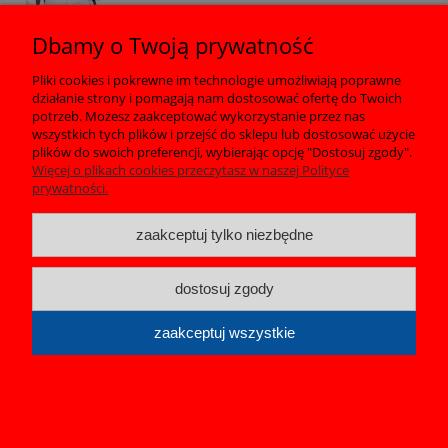
Dbamy o Twoją prywatność
Pliki cookies i pokrewne im technologie umożliwiają poprawne
działanie strony i pomagają nam dostosować ofertę do Twoich
Pomoc
potrzeb. Możesz zaakceptować wykorzystanie przez nas
wszystkich tych plików i przejść do sklepu lub dostosować użycie
plików do swoich preferencji, wybierając opcję "Dostosuj zgody".
Moje konto
Więcej o plikach cookies przeczytasz w naszej Polityce
prywatności.
Płatności i dostawa
zaakceptuj tylko niezbędne
Informacje
dostosuj zgody
O nas
zaakceptuj wszystkie
FILIMAR | ul. Przytycka 82, 26-601 Wacyn | NIP: 7960073504
pokaż pełną wersję strony
Sklep internetowy Shoper.pl