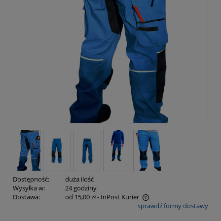
Dostępność:
duża ilość
Wysyłka w:
24 godziny
Dostawa:
od 15,00 zł
- InPost Kurier
sprawdź formy dostawy
Cena nie zawiera ewentualnych kosztów płatności