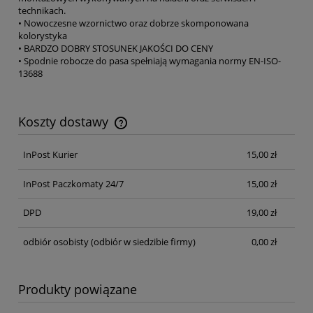
technikach.
• Nowoczesne wzornictwo oraz dobrze skomponowana
kolorystyka
• BARDZO DOBRY STOSUNEK JAKOŚCI DO CENY
• Spodnie robocze do pasa spełniają wymagania normy EN-ISO-
13688
Koszty dostawy
Cena nie zawiera ewentualnych kosztów płatności
InPost Kurier
15,00 zł
InPost Paczkomaty 24/7
15,00 zł
DPD
19,00 zł
odbiór osobisty
(odbiór w siedzibie firmy)
0,00 zł
Produkty powiązane