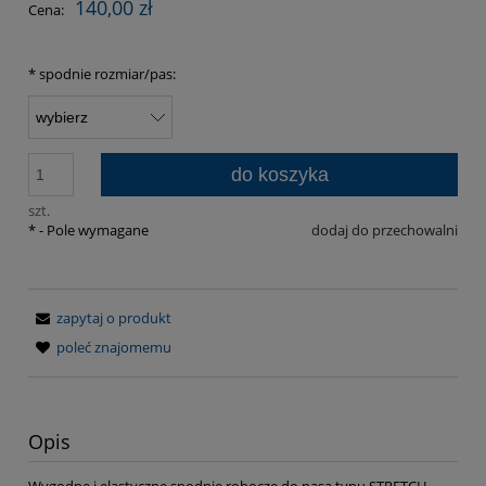
140,00 zł
Cena:
*
spodnie rozmiar/pas:
do koszyka
szt.
*
- Pole wymagane
dodaj do przechowalni
zapytaj o produkt
poleć znajomemu
Opis
Wygodne i elastyczne spodnie robocze do pasa typu STRETCH