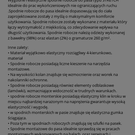
idealnie do prac wykończeniowych nie ograniczających ruchu
.Spodnie robocze do pasa idealnie dopasowują się do ciała
zaprojektowane zostały z myślą o maksymalnym komforcie
użytkowania. Spodnie robocze zostały wykonane z materiału który
łączy wytrzymałość z miękkością, co zdecydowanie wpływa na
długość użytkowania. Spodnie robocze należą odzieży wykonanej
z bawełny (98%) oraz elastan (2%) o gramaturze 260 g/m².
Inne zalety:
• Materiał wyjątkowo elastyczny rozciągliwy 4-kierunkowo,
materiał
• Spodnie robocze posiadają liczne kieszenie na narzędzia
montażowe.
• Na wysokości kolan znajduje się wzmocnienie oraz worek na
nakolanniki ochronne.
• Spodnie robocze posiadają również elementy odblaskowe
(lamówki), wzmacniające widoczność w trudnych warunkach.
• spodnie robocze monterskie posiadają elastyczny klin w kroku w
miejscu najbardziej narażonym na naprężenia gwarantuje wysoką
elastyczność i wygodę.
• w spodnich monterskich w pasie znajduje się elastyczna gumka
ściągająca.
• Poza tym w spodniach roboczych znajdują się szlufki na pasek.
• Spodnie montażowe do pasa idealnie sprawdzą się w pracach
montażowych wykonywanych na halach, oraz serwisach i