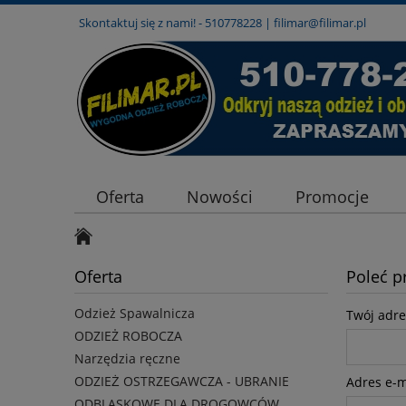
Skontaktuj się z nami! -
510778228
|
filimar@filimar.pl
Oferta
Nowości
Promocje
Oferta
Poleć 
Odzież Spawalnicza
Twój adre
ODZIEŻ ROBOCZA
Narzędzia ręczne
ODZIEŻ OSTRZEGAWCZA - UBRANIE
Adres e-ma
ODBLASKOWE DLA DROGOWCÓW,