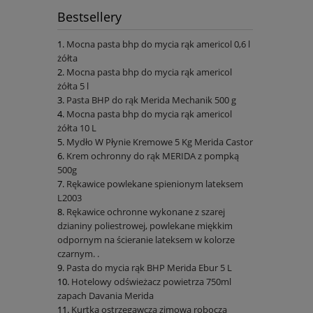
Bestsellery
Mocna pasta bhp do mycia rąk americol 0,6 l
żółta
Mocna pasta bhp do mycia rąk americol
żółta 5 l
Pasta BHP do rąk Merida Mechanik 500 g
Mocna pasta bhp do mycia rąk americol
żółta 10 L
Mydło W Płynie Kremowe 5 Kg Merida Castor
Krem ochronny do rąk MERIDA z pompką
500g
Rękawice powlekane spienionym lateksem
L2003
Rękawice ochronne wykonane z szarej
dzianiny poliestrowej, powlekane miękkim
odpornym na ścieranie lateksem w kolorze
czarnym. .
Pasta do mycia rąk BHP Merida Ebur 5 L
Hotelowy odświeżacz powietrza 750ml
zapach Davania Merida
Kurtka ostrzegawcza zimowa robocza