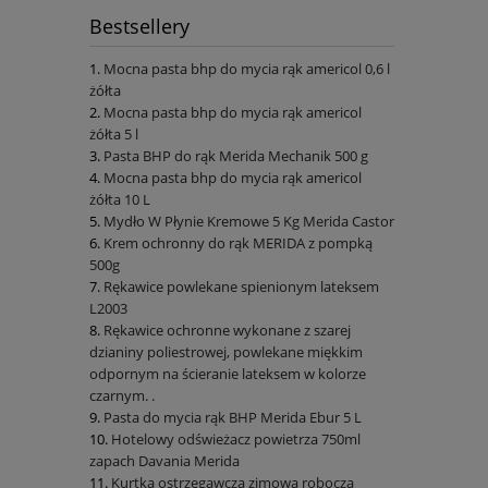
Bestsellery
Mocna pasta bhp do mycia rąk americol 0,6 l
żółta
Mocna pasta bhp do mycia rąk americol
żółta 5 l
Pasta BHP do rąk Merida Mechanik 500 g
Mocna pasta bhp do mycia rąk americol
żółta 10 L
Mydło W Płynie Kremowe 5 Kg Merida Castor
Krem ochronny do rąk MERIDA z pompką
500g
Rękawice powlekane spienionym lateksem
L2003
Rękawice ochronne wykonane z szarej
dzianiny poliestrowej, powlekane miękkim
odpornym na ścieranie lateksem w kolorze
czarnym. .
Pasta do mycia rąk BHP Merida Ebur 5 L
Hotelowy odświeżacz powietrza 750ml
zapach Davania Merida
Kurtka ostrzegawcza zimowa robocza