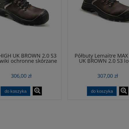
HIGH UK BROWN 2.0 S3
Półbuty Lemaitre MA
ewiki ochronne skórzane
UK BROWN 2.0 S3 lo
ajwyższym standardzie
Wytrzymałe półbu
ieczeństwa i komfortu
ochronne o wysokiej k
306,00 zł
307,00 zł
bezpieczeństwa i sty
designie
do koszyka
do koszyka