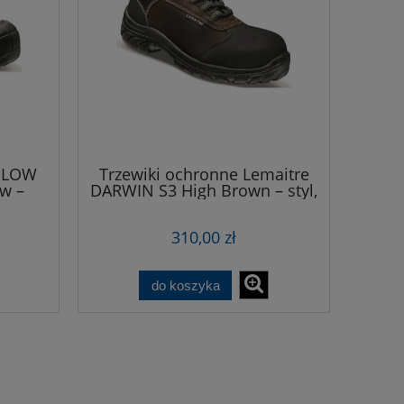
X LOW
Trzewiki ochronne Lemaitre
w –
DARWIN S3 High Brown – styl,
ty
bezpieczeństwo i
lasie
bezpieczeństwo w jednym
310,00 zł
lowym
do koszyka