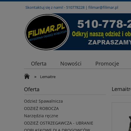
Skontaktuj się z nami! -
510778228
|
filimar@filimar.pl
Oferta
Nowości
Promocje
»
Lemaitre
Lemaitr
Oferta
Odzież Spawalnicza
ODZIEŻ ROBOCZA
Narzędzia ręczne
ODZIEŻ OSTRZEGAWCZA - UBRANIE
ODBLASKOWE DLA DROGOWCÓW,