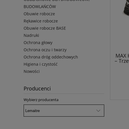
BUDOWLAŃCÓW
Obuwie robocze
Rękawice robocze
Obuwie robocze BASE
Nadruki
Ochrona głowy
Ochrona oczu i twarzy
MAX 
Ochrona dróg oddechowych
– Trz
Higiena i czystość
o n
bezp
Nowości
Producenci
Wybierz producenta